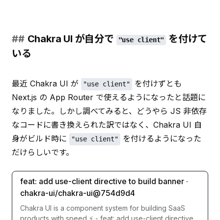
Chakra UI が自分で
を付けて
"use client"
いる
最近 Chakra UI が 
 を付けずとも 
"use client"
Next.js の App Router で使えるようになったと話題に
なりました。しかし調べてみると、どうやら JS 非依存
なコードに書き換えられた訳ではなく、Chakra UI 自
身がビルド時に 
 を付けるようになった
"use client"
だけらしいです。
feat: add use-client directive to build banner ·
chakra-ui/chakra-ui@754d9d4
Chakra UI is a component system for building SaaS
products with speed ⚡️ - feat: add use-client directive