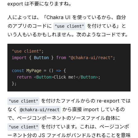
export は不要になりますね。
人によっては、「Chakra UI を使っているから、自分
のアプリのコードに 
 を付けている」と
"use client"
いう人もいるかもしれません。次のようなコードです。
"use client"
;
import
 { 
Button
 } 
from
 "@chakra-ui/react"
;
const
 MyPage
 = () 
=>
 {
  return
 <
Button
>
Click me!
</
Button
>
;
};
 を付けたファイルからの re-export では
"use client"
なく 
 から直接 import しているの
@chakra-ui/react
で、ページコンポーネントのソースファイル自体に 
 を付けています。これは、ページコンポ
"use client"
ーネント分の JS ファイルがバンドルされることを意味