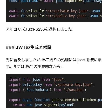
const
 publicJWK
 = 
await
 jose
.
exportJWK
(
publicKey
);
await
 fs
.
writeFile
(
"src/private-key.json"
, 
JSON
.
str
await
 fs
.
writeFile
(
"src/public-key.json"
, 
JSON
.
stri
アルゴリズムはRS256を選択しました。
JWTの生成と検証
先に言及しましたがJWT周りの処理には jose を使いま
す。まずはJWTの生成関数から。
import
 *
 as
 jose
 from
 "jose"
;
import
 privateKey
 from
 "./private-key.json"
;
import
 { 
SessionData
 } 
from
 "./session"
;
export
 async
 function
 generateMembershipToken
(
paylo
  return
 new
 jose
.
SignJWT
(
payload
)