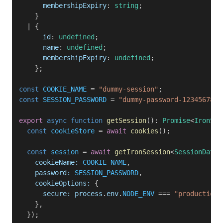
      membershipExpiry
: 
string
;
    }
  | {
      id
: 
undefined
;
      name
: 
undefined
;
      membershipExpiry
: 
undefined
;
    };
const
 COOKIE_NAME
 = 
"dummy-session"
;
const
 SESSION_PASSWORD
 = 
"dummy-password-1234567890
export
 async
 function
 getSession
(): 
Promise
<
IronSes
  const
 cookieStore
 = 
await
 cookies
();
  const
 session
 = 
await
 getIronSession
<
SessionData
>
    cookieName:
 COOKIE_NAME
,
    password:
 SESSION_PASSWORD
,
    cookieOptions:
 {
      secure:
 process
.
env
.
NODE_ENV
 === 
"production"
    },
  });