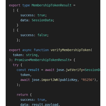
export
 type
 MembershipTokenResult
 =
  | {
      success
: 
true
;
      data
: 
SessionData
;
    }
  | {
      success
: 
false
;
    };
export
 async
 function
 verifyMembershipToken
(
  token
: 
string
,
): 
Promise
<
MembershipTokenResult
> {
  try
 {
    const
 result
 = 
await
 jose
.
jwtVerify
<
SessionData
      token
,
      await
 jose
.
importJWK
(
publicKey
, 
"RS256"
),
    );
    return
 {
      success:
 true
,
      data:
 result
.
payload
,