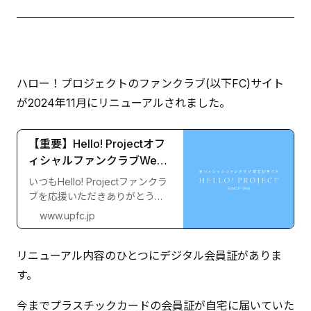
ハロー！プロジェクトのファンクラブ(以下FC)サイト
が2024年11月にリニューアルされました。
【重要】Hello! Projectオフ
ィシャルファンクラブWeb
サイトリニューアルのお知
いつもHello! Projectファンクラ
らせ｜Hello! Projectオフィ
ブを応援いただきありがとうご
シャルファンクラブ
ざいます。Hello! Projectオフィ
www.upfc.jp
シャルファンクラブWebサイト
は、より便利にご利用いただけ
リニューアル内容のひとつにデジタル会員証がありま
るようリニューアルをいたしま
した。■Hello! Projectファンク
す。
ラブWebサイトURLについてフ
ァンクラブWebサイトのURLが
今までプラスチックカードの会員証が自宅に届いていた