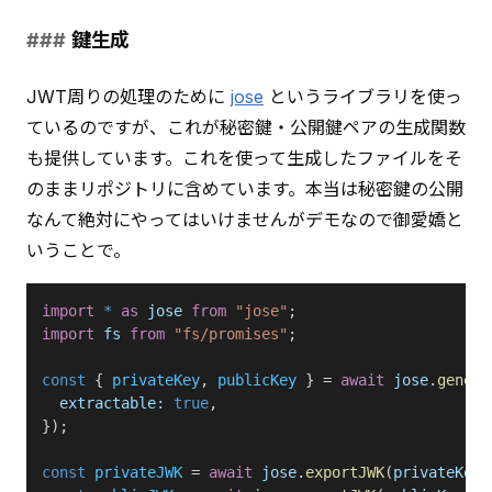
鍵生成
JWT周りの処理のために 
jose
 というライブラリを使っ
ているのですが、これが秘密鍵・公開鍵ペアの生成関数
も提供しています。これを使って生成したファイルをそ
のままリポジトリに含めています。本当は秘密鍵の公開
なんて絶対にやってはいけませんがデモなので御愛嬌と
いうことで。
import
 *
 as
 jose
 from
 "jose"
;
import
 fs
 from
 "fs/promises"
;
const
 { 
privateKey
, 
publicKey
 } = 
await
 jose
.
genera
  extractable:
 true
,
});
const
 privateJWK
 = 
await
 jose
.
exportJWK
(
privateKey
)