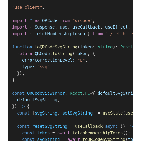
"use client"
;
import
 *
 as
 QRCode
 from
 "qrcode"
;
import
 { 
Suspense
, 
use
, 
useCallback
, 
useEffect
, 
use
import
 { 
fetchMembershipToken
 } 
from
 "./fetch-membe
function
 toQRCodeSvgString
(
token
: 
string
): 
Promise
<
  return
 QRCode
.
toString
(
token
, {
    errorCorrectionLevel:
 "L"
,
    type:
 "svg"
,
  });
}
const
 QRCodeViewInner
: 
React
.
FC
<{ 
defaultSvgString
:
  defaultSvgString
,
}) 
=>
 {
  const
 [
svgString
, 
setSvgString
] = 
useState
(
use
(
de
  const
 resetSvgString
 = 
useCallback
(
async
 () 
=>
 {
    const
 token
 = 
await
 fetchMembershipToken
();
    const
 svgString
 = 
await
 toQRCodeSvgString
(
token