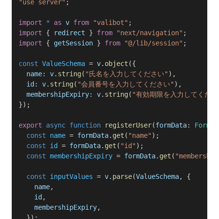
"use server"
;
import
 *
 as
 v
 from
 "valibot"
;
import
 { 
redirect
 } 
from
 "next/navigation"
;
import
 { 
getSession
 } 
from
 "@/lib/session"
;
const
 ValueSchema
 = 
v
.
object
({
  name:
 v
.
string
(
"氏名を入力してください"
),
  id:
 v
.
string
(
"会員番号を入力してください"
),
  membershipExpiry:
 v
.
string
(
"有効期限を入力してくださ
});
export
 async
 function
 registerUser
(
formData
: 
FormDa
  const
 name
 = 
formData
.
get
(
"name"
);
  const
 id
 = 
formData
.
get
(
"id"
);
  const
 membershipExpiry
 = 
formData
.
get
(
"membership
  const
 inputValues
 = 
v
.
parse
(
ValueSchema
, {
    name
,
    id
,
    membershipExpiry
,
  });