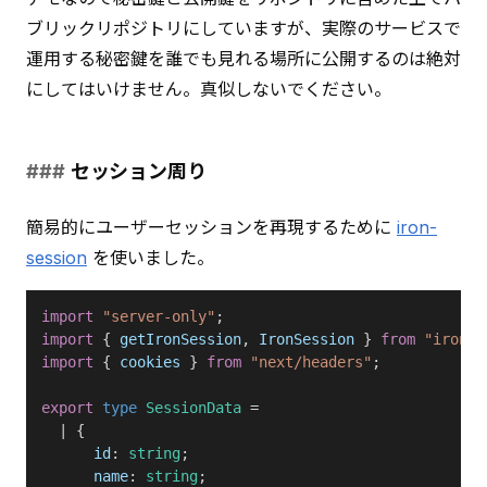
ブリックリポジトリにしていますが、実際のサービスで
運用する秘密鍵を誰でも見れる場所に公開するのは絶対
にしてはいけません。真似しないでください。
セッション周り
簡易的にユーザーセッションを再現するために 
iron-
session
 を使いました。
import
 "server-only"
;
import
 { 
getIronSession
, 
IronSession
 } 
from
 "iron-s
import
 { 
cookies
 } 
from
 "next/headers"
;
export
 type
 SessionData
 =
  | {
      id
: 
string
;
      name
: 
string
;