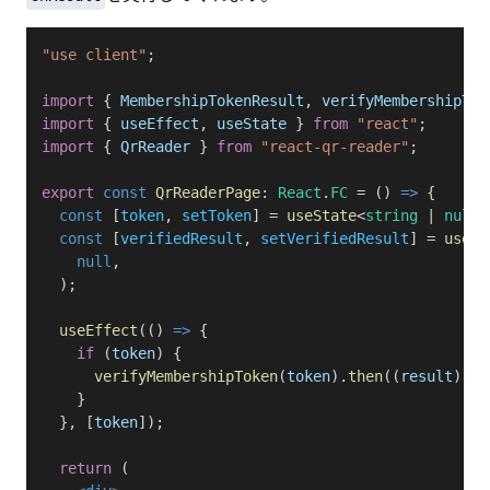
"use client"
;
import
 { 
MembershipTokenResult
, 
verifyMembershipTok
import
 { 
useEffect
, 
useState
 } 
from
 "react"
;
import
 { 
QrReader
 } 
from
 "react-qr-reader"
;
export
 const
 QrReaderPage
: 
React
.
FC
 = () 
=>
 {
  const
 [
token
, 
setToken
] = 
useState
<
string
 | 
null
>
  const
 [
verifiedResult
, 
setVerifiedResult
] = 
useSt
    null
,
  );
  useEffect
(() 
=>
 {
    if
 (
token
) {
      verifyMembershipToken
(
token
).
then
((
result
) 
=>
    }
  }, [
token
]);
  return
 (