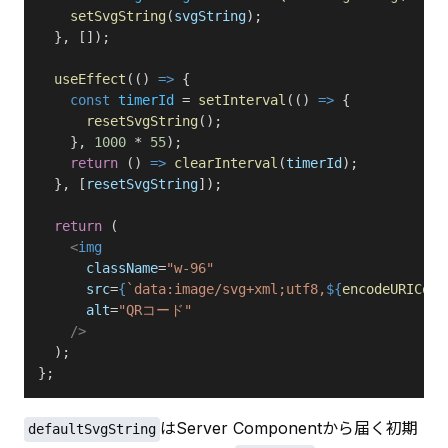
    setSvgString
(
svgString
);
  }, []);
  useEffect
(() 
=>
 {
    const
 timerId
 = 
setInterval
(() 
=>
 {
      resetSvgString
();
    }, 
1000
 * 
55
);
    return
 () 
=>
 clearInterval
(
timerId
);
  }, [
resetSvgString
]);
  return
 (
    <
img
      className
=
"w-96"
      src
=
{
`data:image/svg+xml;utf8,
${
encodeURIComp
      alt
=
"QRコード"
    />
  );
};
はServer Componentから届く初期
defaultSvgString