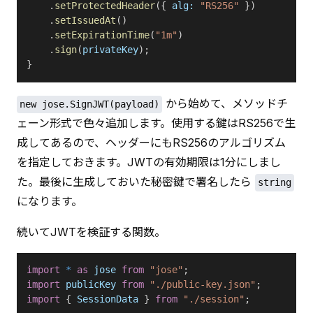
    .
setProtectedHeader
({ 
alg:
 "RS256"
 })
    .
setIssuedAt
()
    .
setExpirationTime
(
"1m"
)
    .
sign
(
privateKey
);
}
 から始めて、メソッドチ
new jose.SignJWT(payload)
ェーン形式で色々追加します。使用する鍵はRS256で生
成してあるので、ヘッダーにもRS256のアルゴリズム
を指定しておきます。JWTの有効期限は1分にしまし
た。最後に生成しておいた秘密鍵で署名したら 
string
になります。
続いてJWTを検証する関数。
import
 *
 as
 jose
 from
 "jose"
;
import
 publicKey
 from
 "./public-key.json"
;
import
 { 
SessionData
 } 
from
 "./session"
;