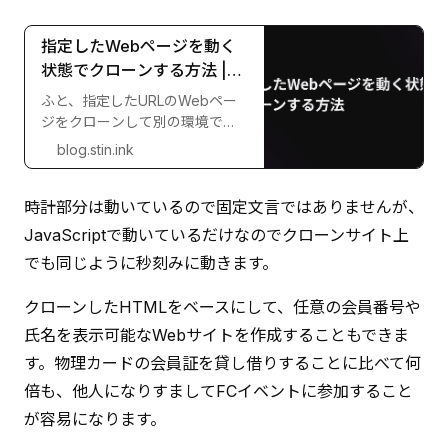
指定したWebページを動く
状態でクローンする方法 |
stin's Blog
ふと、指定したURLのWebペー
ジをクローンして別の環境で再
現する方法がないかと考えまし
blog.stin.ink
た。 HTMLとそれが参照する
CSS, JavaScript, 画像ファイル
時計部分は動いているので固定文言ではありませんが、
などをダウンロードして保存し
ておき、静的ファイルとして配
JavaScriptで動いているだけなのでクローンサイト上
信すれば同じWebページを再現
でも同じように秒刻みに動きます。
できるはずです。 wget を使う
wgetコマンドを使えば、
クローンしたHTMLをベースにして、任意の会員番号や
HTML...
氏名を表示可能なWebサイトを作成することもできま
す。物理カードの会員証を貸し借りすることに比べて何
倍も、他人になりすましてFCイベントに参加すること
が容易になります。