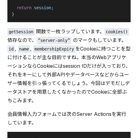
  return
 session
;
}
 関数で一枚ラップしています。
getSession
cookies()
依存なので、
 のマークもしています。
”server-only”
, 
, 
をCookieに持つことを型
id
name
membershipExpiry
に付けることが主な目的ですね。本当のWebアプリケ
ーションならCookieにはsession IDだけが入っており、
それをキーにして外部APIやデータベースなどからユー
ザー情報を引っ張ってくるでしょう。今回はデモだしデ
ータストアを用意したくなかったのでCookieに全部ぶ
ちこみます。
会員情報入力フォームでは次のServer Actionsを実行
しています。