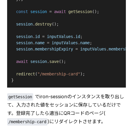
  const
 session
 = 
await
 getSession
();
  session
.
destroy
();
  session
.
id
 = 
inputValues
.
id
;
  session
.
name
 = 
inputValues
.
name
;
  session
.
membershipExpiry
 = 
inputValues
.
membership
  await
 session
.
save
();
  redirect
(
"/membership-card"
);
}
 でiron-sessionのインスタンスを取り出し
getSession
て、入力された値をセッションに保存しているだけで
す。登録完了したら適当にQRコードのページ(
)にリダイレクトさせます。
/membership-card