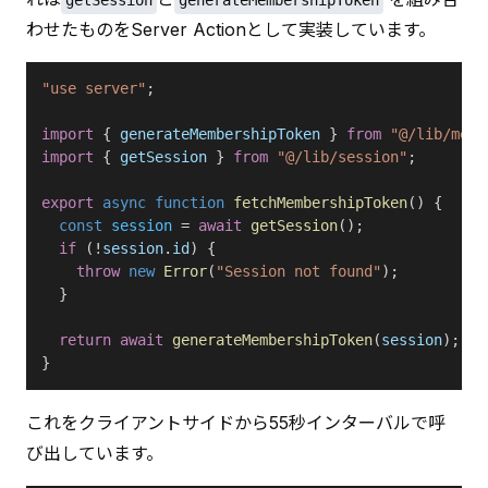
わせたものをServer Actionとして実装しています。
"use server"
;
import
 { 
generateMembershipToken
 } 
from
 "@/lib/memb
import
 { 
getSession
 } 
from
 "@/lib/session"
;
export
 async
 function
 fetchMembershipToken
() {
  const
 session
 = 
await
 getSession
();
  if
 (!
session
.
id
) {
    throw
 new
 Error
(
"Session not found"
);
  }
  return
 await
 generateMembershipToken
(
session
);
}
これをクライアントサイドから55秒インターバルで呼
び出しています。