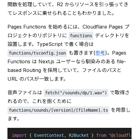
関数を処理していて、R2 からリソースを引っ張ってき
てレスポンスに乗せられることもわかりました。
Pages Functions を始めるには、Cloudflare Pages プ
ロジェクトのリポジトリに 
 ディレクトリを
functions
設置します。TypeScript で書く場合は 
 も置きます(
参考
)。Pages 
functions/tsconfig.json
Functions は Next.js ユーザーなら馴染みのある file-
based Routing を採用していて、ファイルのパスと 
URL のパスが一致します。
音声ファイルは 
 で取得さ
fetch("/sounds/dp/1.wav")
れるので、これを捌くために 
 を用意し
functions/sounds/[version]/[fileName].ts
ます。
import
 { 
EventContext
, 
R2Bucket
 } 
from
 "@cloudflare