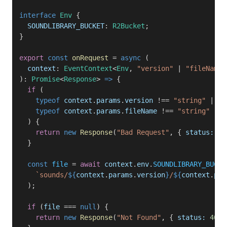
interface
 Env
 {
  SOUNDLIBRARY_BUCKET
: 
R2Bucket
;
}
export
 const
 onRequest
 = 
async
 (
  context
: 
EventContext
<
Env
, 
"version"
 | 
"fileName"
): 
Promise
<
Response
> 
=>
 {
  if
 (
    typeof
 context
.
params
.
version
 !== 
"string"
 ||
    typeof
 context
.
params
.
fileName
 !== 
"string"
  ) {
    return
 new
 Response
(
"Bad Request"
, { 
status:
 40
  }
  const
 file
 = 
await
 context
.
env
.
SOUNDLIBRARY_BUCKE
    `sounds/
${
context
.
params
.
version
}
/
${
context
.
par
  );
  if
 (
file
 === 
null
) {
    return
 new
 Response
(
"Not Found"
, { 
status:
 404
 