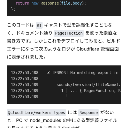
  return
 new
 Response
(
file
.
body
);
};
このコードは 
 キャストで型を誤魔化すこともな
as
く、ドキュメント通り 
 を使った素直な
PagesFuction
書き方です。しかしこれをデプロイしてみると、ビルド
エラーになって次のようなログが Cloudflare 管理画面
に表示されました。
13:22:53.488	✘ [ERROR] No matching expo
13:22:53.488
13:22:53.489	    sounds/[version]/[fileName].t
13:22:53.489	      1 │ ... { PagesFuncti
13:22:53.489	        ╵                      
 には 
 がない
@cloudflare/workers-types
Response
と。PC で node_modules の中にある型定義ファイル