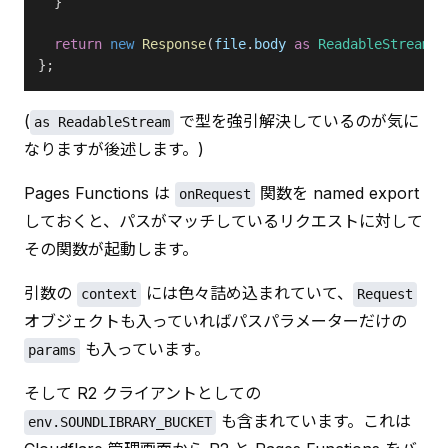
  }
  return
 new
 Response
(
file
.
body
 as
 ReadableStream
);
};
(
 で型を強引解決しているのが気に
as ReadableStream
なりますが後述します。)
Pages Functions は 
 関数を named export 
onRequest
しておくと、パスがマッチしているリクエストに対して
その関数が起動します。
引数の 
 には色々詰め込まれていて、
context
Request
オブジェクトも入っていればパスパラメーターだけの 
 も入っています。
params
そして R2 クライアントとしての 
 も含まれています。これは 
env.SOUNDLIBRARY_BUCKET