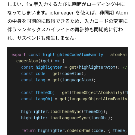
しまい、1文字入力するたびに画面がローディング中に
なってしまいます。jotai-eager を使えば、非同期 Atom 
の中身を同期的に取得できるため、入力コードの変更に
伴うシンタックスハイライトの再計算も同期的に行わ
れ、サスペンドも発生しません。
export
 const
 highlightedCodeAtomFamily
 = 
atomFamily
  eagerAtom
((
get
) 
=>
 {
    const
 highlighter
 = 
get
(
highlighterAtom
); 
// 
    const
 code
 = 
get
(
codeAtom
);
    const
 lang
 = 
get
(
languageAtom
);
    const
 themeObj
 = 
get
(
themeObjectAtomFamily
(
them
    const
 langObj
 = 
get
(
languageObjectAtomFamily
(
la
    highlighter
.
loadThemeSync
(
themeObj
);
    highlighter
.
loadLanguageSync
(
langObj
);
    return
 highlighter
.
codeToHtml
(
code
, { 
theme
, 
la