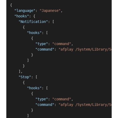
{
  "language"
: 
"Japanese"
,
  "hooks"
: {
    "Notification"
: [
      {
        "hooks"
: [
          {
            "type"
: 
"command"
,
            "command"
: 
"afplay /System/Library/Soun
          }
        ]
      }
    ],
    "Stop"
: [
      {
        "hooks"
: [
          {
            "type"
: 
"command"
,
            "command"
: 
"afplay /System/Library/Soun
          }
        ]